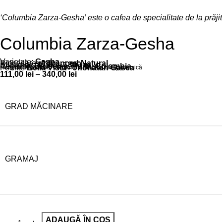
‘Columbia Zarza-Gesha’ este o cafea de specialitate de la prăj
Columbia Zarza-Gesha
Varietate:
Gesha
Procesare:
Advanced Natural
Altitudine:
1750 – 1800 m
Regiune:
Bruselas, Huila, Colombia
Ferma:
Bella Vista - Jhonatan Gasca
Note de degustare: bergamotă, flori de cireș, piersică
111,00
lei
–
340,00
lei
GRAD MĂCINARE
GRAMAJ
ADAUGĂ ÎN COȘ