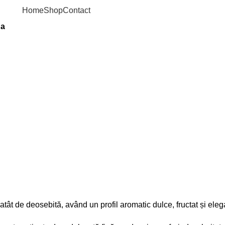
Home
Shop
Contact
ha
tât de deosebită, având un profil aromatic dulce, fructat și eleg