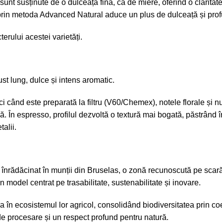
unt susținute de o dulceață fină, ca de miere, oferind o claritate 
a prin metoda Advanced Natural aduce un plus de dulceață și pro
terului acestei varietăți.
t lung, dulce și intens aromatic.
nci când este preparată la filtru (V60/Chemex), notele florale și
ră. În espresso, profilul dezvoltă o textură mai bogată, păstrând î
talii.
e, înrădăcinat în munții din Bruselas, o zonă recunoscută pe scar
 model centrat pe trasabilitate, sustenabilitate și inovare.
a în ecosistemul lor agricol, consolidând biodiversitatea prin co
 de procesare și un respect profund pentru natură.