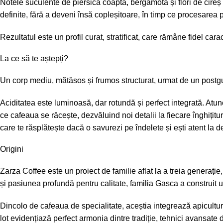
Notele suculente de piersică coaptă, bergamotă și flori de cireș s
definite, fără a deveni însă copleșitoare, în timp ce procesare
Rezultatul este un profil curat, stratificat, care rămâne fidel carac
La ce să te aștepți?
Un corp mediu, mătăsos și frumos structurat, urmat de un postgus
Aciditatea este luminoasă, dar rotundă și perfect integrată. Atu
ce cafeaua se răcește, dezvăluind noi detalii la fiecare înghițitu
care te răsplătește dacă o savurezi pe îndelete și ești atent la de
Origini
Zarza Coffee este un proiect de familie aflat la a treia generați
și pasiunea profundă pentru calitate, familia Gasca a construit un
Dincolo de cafeaua de specialitate, aceștia integrează apicultur
lot evidențiază perfect armonia dintre tradiție, tehnici avansate