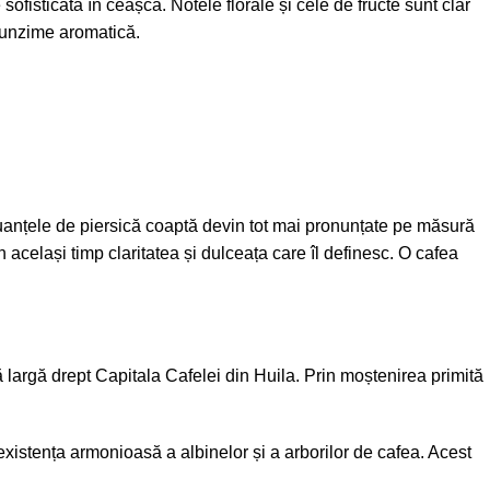
sofisticată în ceașcă. Notele florale și cele de fructe sunt clar
funzime aromatică.
 nuanțele de piersică coaptă devin tot mai pronunțate pe măsură
n același timp claritatea și dulceața care îl definesc. O cafea
ă largă drept Capitala Cafelei din Huila. Prin moștenirea primită
existența armonioasă a albinelor și a arborilor de cafea. Acest